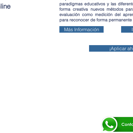
paradigmas educativos y las diferen
line
forma creativa nuevos métodos par
evaluación como medición del apren
para reconocer de forma permanente 
Más Información
¡Aplicar 