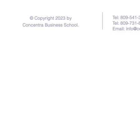
Tel: 809-541-
© Copyright 2023 by
Tel: 809-731-
Concentra Business School.
Email:
info@c
Política de Privacidad