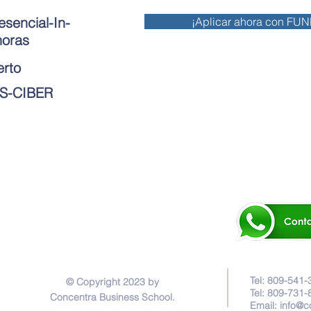
esencial-In-
¡Aplicar ahora con FU
oras
erto
 ES-CIBER
Tel: 809-541-
© Copyright 2023 by
Tel: 809-731-
Concentra Business School.
Email:
info@c