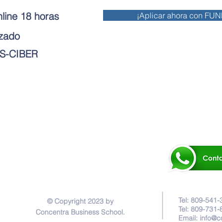
line 18 horas
¡Aplicar ahora con FU
nzado
 ES-CIBER
Tel: 809-541-
© Copyright 2023 by
Tel: 809-731-
Concentra Business School.
Email:
info@c