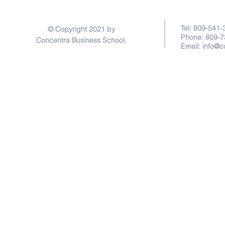
Tel: 809-541-
© Copyright 2021 by
Phone: 809-7
Concentra Business School.
Email:
info@c
Privacy Policy