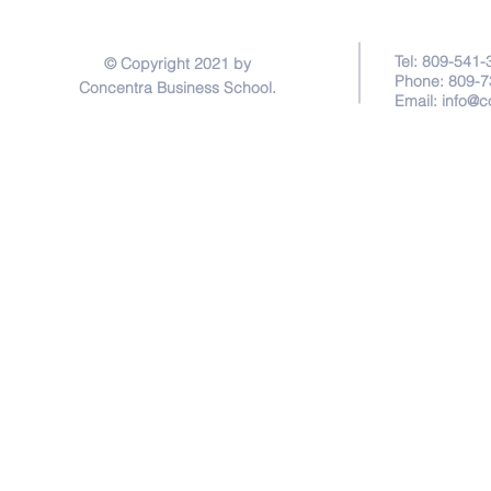
Tel: 809-541-
© Copyright 2021 by
Phone: 809-7
Concentra Business School.
Email:
info@c
Privacy Policy